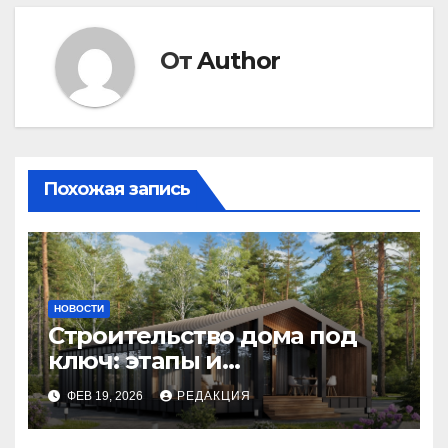
От
Author
Похожая запись
НОВОСТИ
Строительство дома под
ключ: этапы и
планирование бюджета
ФЕВ 19, 2026
РЕДАКЦИЯ