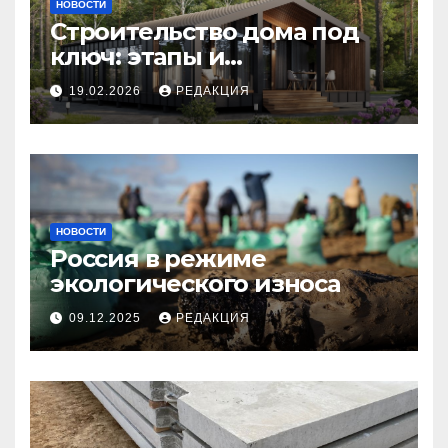
НОВОСТИ
Строительство дома под
ключ: этапы и
планирование бюджета
19.02.2026
РЕДАКЦИЯ
НОВОСТИ
Россия в режиме
экологического износа
09.12.2025
РЕДАКЦИЯ