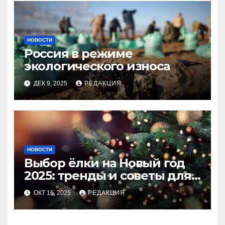
НОВОСТИ
Россия в режиме
экологического износа
ДЕК 9, 2025
РЕДАКЦИЯ
НОВОСТИ
Выбор ёлки на Новый год
2025: тренды и советы для
идеального праздника
ОКТ 16, 2025
РЕДАКЦИЯ