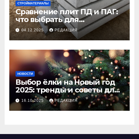
СТРОЙМАТЕРИАЛЫ
Сравнение плит ПД и ПАГ:
что выбрать для
долговечного и прочного
04.12.2025
РЕДАКЦИЯ
покрытия
НОВОСТИ
Выбор ёлки на Новый год
2025: тренды и советы для
идеального праздника
16.10.2025
РЕДАКЦИЯ