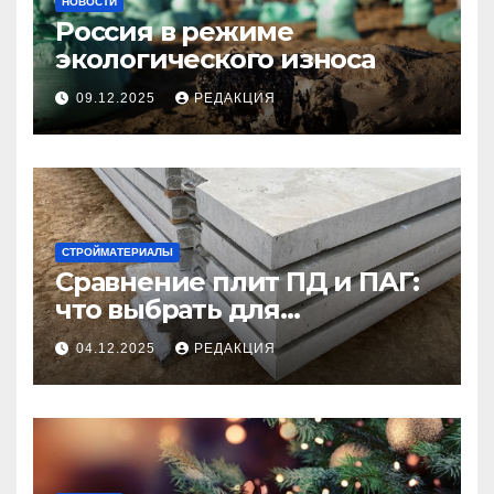
НОВОСТИ
Россия в режиме
экологического износа
09.12.2025
РЕДАКЦИЯ
СТРОЙМАТЕРИАЛЫ
Сравнение плит ПД и ПАГ:
что выбрать для
долговечного и прочного
04.12.2025
РЕДАКЦИЯ
покрытия