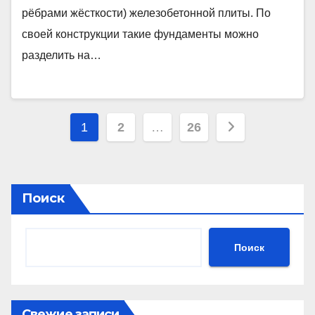
рёбрами жёсткости) железобетонной плиты. По
своей конструкции такие фундаменты можно
разделить на…
Пагинация
1
2
…
26
записей
Поиск
Поиск
Свежие записи