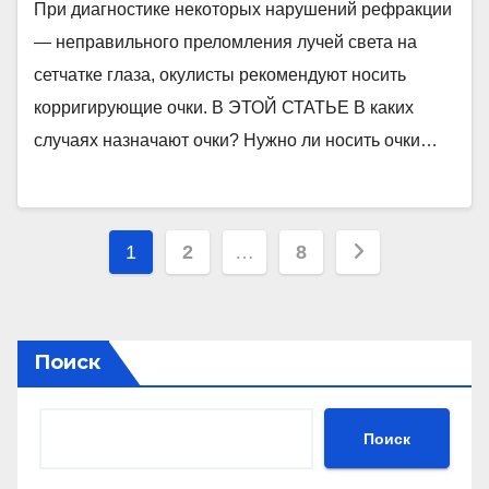
При диагностике некоторых нарушений рефракции
— неправильного преломления лучей света на
сетчатке глаза, окулисты рекомендуют носить
корригирующие очки. В ЭТОЙ СТАТЬЕ В каких
случаях назначают очки? Нужно ли носить очки…
Пагинация
1
2
…
8
записей
Поиск
Поиск