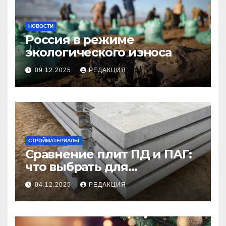
НОВОСТИ
Россия в режиме
экологического износа
09.12.2025
РЕДАКЦИЯ
СТРОЙМАТЕРИАЛЫ
Сравнение плит ПД и ПАГ:
что выбрать для
долговечного и прочного
04.12.2025
РЕДАКЦИЯ
покрытия