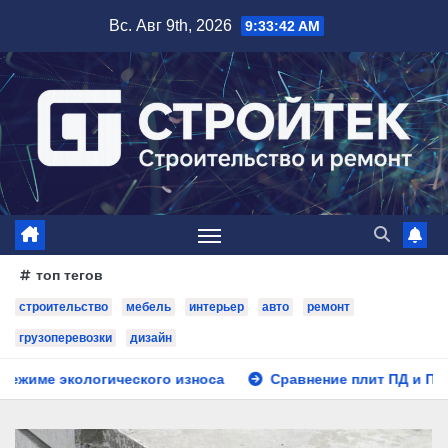
Перейти
Вс. Авг 9th, 2026
9:33:44 AM
к
содержимому
топ тегов
строительство
мебель
интерьер
авто
ремонт
грузоперевозки
дизайн
о износа
Сравнение плит ПД и ПАГ: что выбрать для до