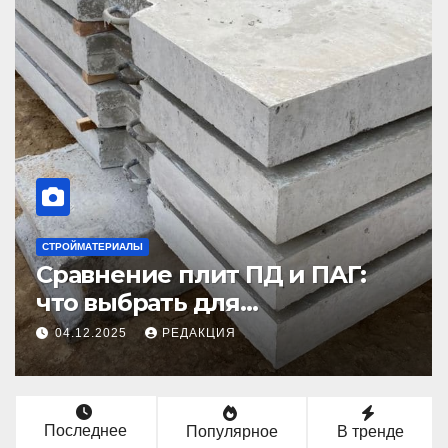
СТРОЙМАТЕРИАЛЫ
НОВО
Сравнение плит ПД и ПАГ:
Вы
что выбрать для
20
долговечного и прочного
ид
04.12.2025
РЕДАКЦИЯ
16
покрытия
Последнее
Популярное
В тренде