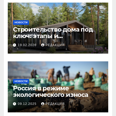
НОВОСТИ
Строительство дома под
ключ: этапы и
планирование бюджета
19.02.2026
РЕДАКЦИЯ
НОВОСТИ
Россия в режиме
экологического износа
09.12.2025
РЕДАКЦИЯ