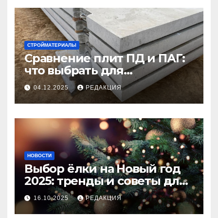
СТРОЙМАТЕРИАЛЫ
Сравнение плит ПД и ПАГ:
что выбрать для
долговечного и прочного
04.12.2025
РЕДАКЦИЯ
покрытия
НОВОСТИ
Выбор ёлки на Новый год
2025: тренды и советы для
идеального праздника
16.10.2025
РЕДАКЦИЯ