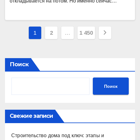
откладывается на потом. Но именно сейчас…
Пагинация
1
2
…
1 450
записей
Поиск
Поиск
Свежие записи
Строительство дома под ключ: этапы и