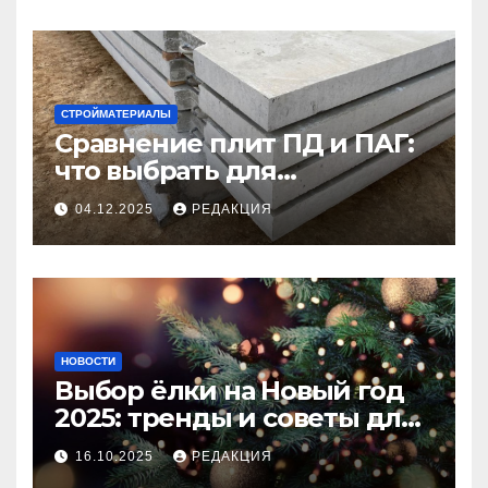
СТРОЙМАТЕРИАЛЫ
Сравнение плит ПД и ПАГ:
что выбрать для
долговечного и прочного
04.12.2025
РЕДАКЦИЯ
покрытия
НОВОСТИ
Выбор ёлки на Новый год
2025: тренды и советы для
идеального праздника
16.10.2025
РЕДАКЦИЯ