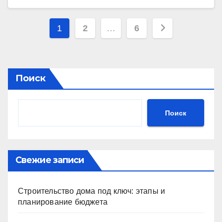
Пагинация
1
2
…
6
записей
Поиск
Поиск
Свежие записи
Строительство дома под ключ: этапы и
планирование бюджета