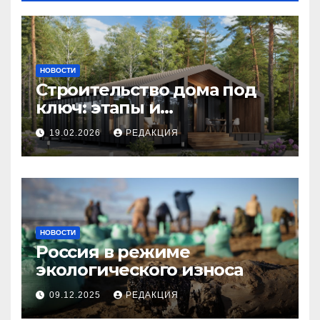
НОВОСТИ
Строительство дома под
ключ: этапы и
планирование бюджета
19.02.2026
РЕДАКЦИЯ
НОВОСТИ
Россия в режиме
экологического износа
09.12.2025
РЕДАКЦИЯ