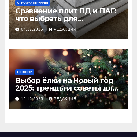
СТРОЙМАТЕРИАЛЫ
Сравнение плит ПД и ПАГ:
что выбрать для
долговечного и прочного
04.12.2025
РЕДАКЦИЯ
покрытия
НОВОСТИ
Выбор ёлки на Новый год
2025: тренды и советы для
идеального праздника
16.10.2025
РЕДАКЦИЯ