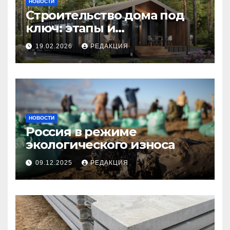
НОВОСТИ
Строительство дома под
ключ: этапы и
планирование бюджета
19.02.2026
РЕДАКЦИЯ
НОВОСТИ
Россия в режиме
экологического износа
09.12.2025
РЕДАКЦИЯ