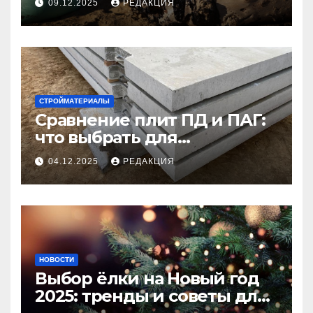
09.12.2025
РЕДАКЦИЯ
СТРОЙМАТЕРИАЛЫ
Сравнение плит ПД и ПАГ:
что выбрать для
долговечного и прочного
04.12.2025
РЕДАКЦИЯ
покрытия
НОВОСТИ
Выбор ёлки на Новый год
2025: тренды и советы для