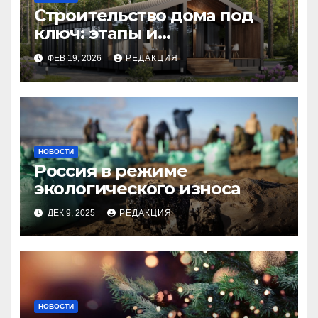
Строительство дома под
ключ: этапы и
планирование бюджета
ФЕВ 19, 2026
РЕДАКЦИЯ
НОВОСТИ
Россия в режиме
экологического износа
ДЕК 9, 2025
РЕДАКЦИЯ
НОВОСТИ