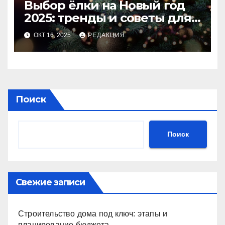
Выбор ёлки на Новый год
2025: тренды и советы для
идеального праздника
ОКТ 16, 2025
РЕДАКЦИЯ
Поиск
Поиск
Свежие записи
Строительство дома под ключ: этапы и
планирование бюджета