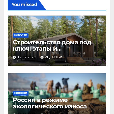
You missed
НОВОСТИ
Строительство дома под
ключ: этапы и
планирование бюджета
19.02.2026
РЕДАКЦИЯ
НОВОСТИ
Россия в режиме
экологического износа