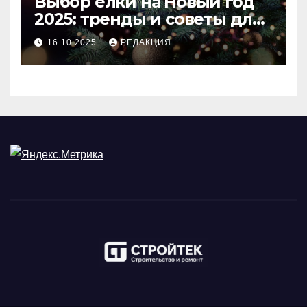
Выбор ёлки на Новый год
2025: тренды и советы для
идеального праздника
16.10.2025
РЕДАКЦИЯ