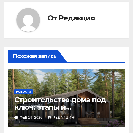
От
Редакция
Похожая запись
НОВОСТИ
Строительство дома под
ключ: этапы и
планирование бюджета
ФЕВ 19, 2026
РЕДАКЦИЯ