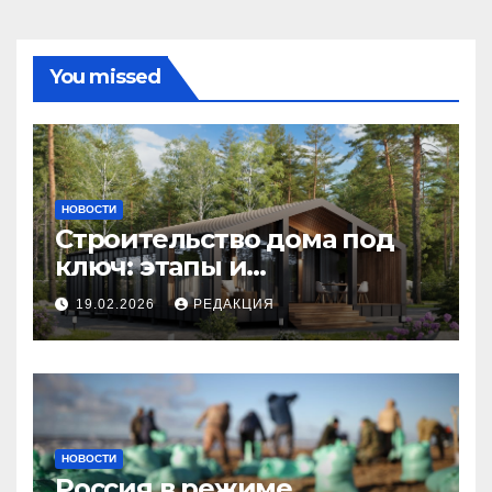
You missed
НОВОСТИ
Строительство дома под
ключ: этапы и
планирование бюджета
19.02.2026
РЕДАКЦИЯ
НОВОСТИ
Россия в режиме