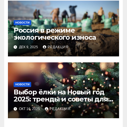
НОВОСТИ
Россия в режиме
экологического износа
ДЕК 9, 2025
РЕДАКЦИЯ
НОВОСТИ
Выбор ёлки на Новый год
2025: тренды и советы для
идеального праздника
ОКТ 16, 2025
РЕДАКЦИЯ