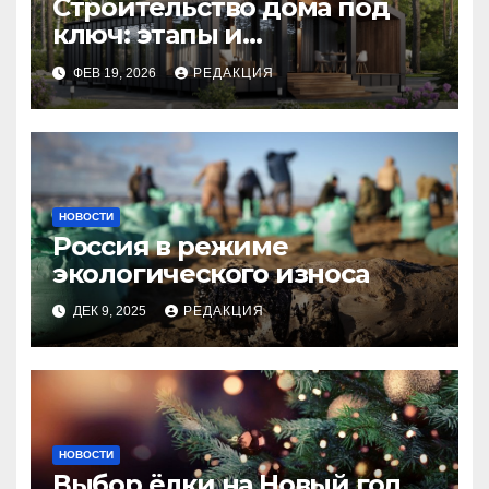
Строительство дома под
ключ: этапы и
планирование бюджета
ФЕВ 19, 2026
РЕДАКЦИЯ
НОВОСТИ
Россия в режиме
экологического износа
ДЕК 9, 2025
РЕДАКЦИЯ
НОВОСТИ
Выбор ёлки на Новый год