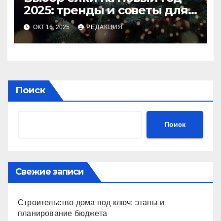
2025: тренды и советы для
идеального праздника
ОКТ 16, 2025
РЕДАКЦИЯ
Поиск
Поиск
Свежие записи
Строительство дома под ключ: этапы и
планирование бюджета