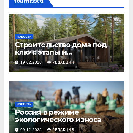
You missed
НОВОСТИ
Строительство дома под
ключ: этапы и
планирование бюджета
19.02.2026
РЕДАКЦИЯ
НОВОСТИ
Россия в режиме
экологического износа
09.12.2025
РЕДАКЦИЯ