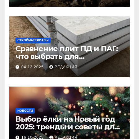
СТРОЙМАТЕРИАЛЫ
Сравнение плит ПД и ПАГ:
что выбрать для
долговечного и прочного
04.12.2025
РЕДАКЦИЯ
покрытия
НОВОСТИ
Выбор ёлки на Новый год
2025: тренды и советы для
идеального праздника
16.10.2025
РЕДАКЦИЯ