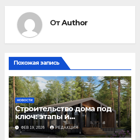
От
Author
Похожая запись
НОВОСТИ
Строительство дома под
ключ: этапы и
планирование бюджета
ФЕВ 19, 2026
РЕДАКЦИЯ