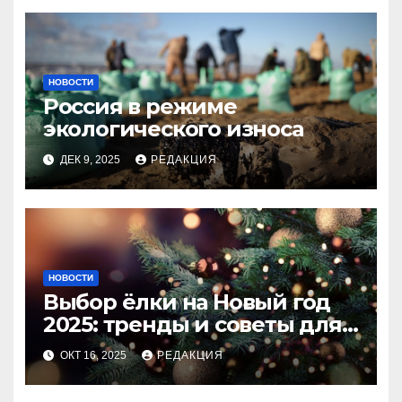
НОВОСТИ
Россия в режиме
экологического износа
ДЕК 9, 2025
РЕДАКЦИЯ
НОВОСТИ
Выбор ёлки на Новый год
2025: тренды и советы для
идеального праздника
ОКТ 16, 2025
РЕДАКЦИЯ