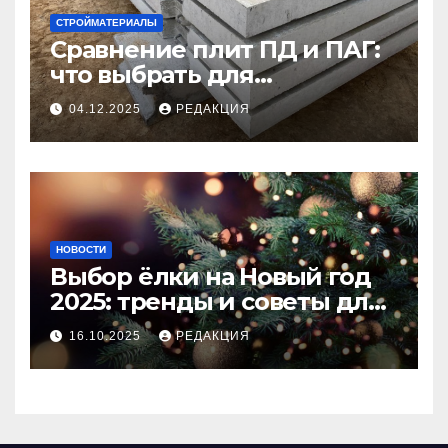
СТРОЙМАТЕРИАЛЫ
Сравнение плит ПД и ПАГ:
что выбрать для
долговечного и прочного
04.12.2025
РЕДАКЦИЯ
покрытия
НОВОСТИ
Выбор ёлки на Новый год
2025: тренды и советы для
идеального праздника
16.10.2025
РЕДАКЦИЯ