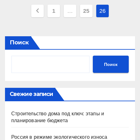
Пагинация
1
…
25
26
записей
Поиск
Поиск
Свежие записи
Строительство дома под ключ: этапы и
планирование бюджета
Россия в режиме экологического износа