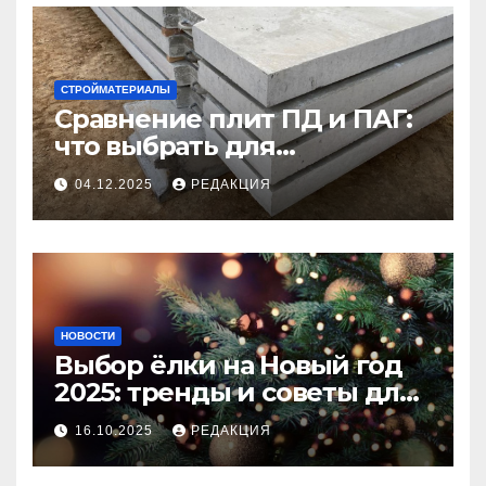
СТРОЙМАТЕРИАЛЫ
Сравнение плит ПД и ПАГ:
что выбрать для
долговечного и прочного
04.12.2025
РЕДАКЦИЯ
покрытия
НОВОСТИ
Выбор ёлки на Новый год
2025: тренды и советы для
идеального праздника
16.10.2025
РЕДАКЦИЯ