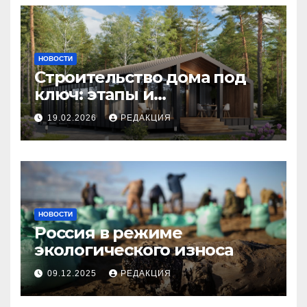
НОВОСТИ
Строительство дома под
ключ: этапы и
планирование бюджета
19.02.2026
РЕДАКЦИЯ
НОВОСТИ
Россия в режиме
экологического износа
09.12.2025
РЕДАКЦИЯ