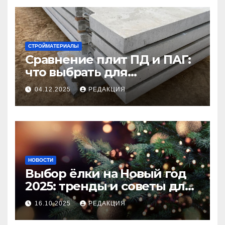
СТРОЙМАТЕРИАЛЫ
Сравнение плит ПД и ПАГ:
что выбрать для
долговечного и прочного
04.12.2025
РЕДАКЦИЯ
покрытия
НОВОСТИ
Выбор ёлки на Новый год
2025: тренды и советы для
идеального праздника
16.10.2025
РЕДАКЦИЯ