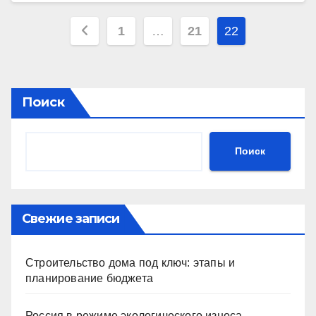
Пагинация
1
…
21
22
записей
Поиск
Поиск
Свежие записи
Строительство дома под ключ: этапы и
планирование бюджета
Россия в режиме экологического износа