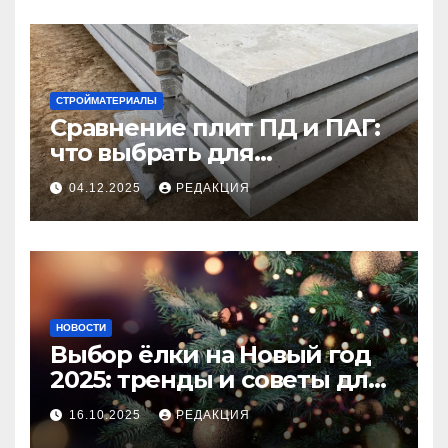
СТРОЙМАТЕРИАЛЫ
Сравнение плит ПД и ПАГ:
что выбрать для
долговечного и прочного
04.12.2025
РЕДАКЦИЯ
покрытия
НОВОСТИ
Выбор ёлки на Новый год
2025: тренды и советы для
идеального праздника
16.10.2025
РЕДАКЦИЯ