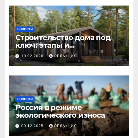
НОВОСТИ
Строительство дома под
ключ: этапы и
планирование бюджета
19.02.2026
РЕДАКЦИЯ
НОВОСТИ
Россия в режиме
экологического износа
09.12.2025
РЕДАКЦИЯ