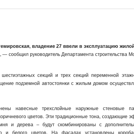
темировская, владение 27
ввели в эксплуатацию жило
, — сообщил руководитель Департамента строительства М
 шестиэтажных секций и трех секций переменной этажн
щение подземной автостоянки с жилым домом осуществл
нены навесные трехслойные наружные стеновые па
коричневого цветов. Эти традиционные тона, создающие э
амня и дерева – будут скомбинированы с дополнител
ного и белого цветов. На фасадах установлены короб