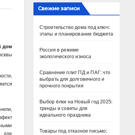
Свежие записи
Строительство дома под ключ:
этапы и планирование бюджета
й дом
Россия в режиме
осквы
экологического износа
Сравнение плит ПД и ПАГ: что
ости,
выбрать для долговечного и
яется
прочного покрытия
Выбор ёлки на Новый год 2025:
тренды и советы для
нели,
идеального праздника
ффект
ьными
Товары под отказное письмо:
а для