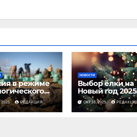
И
НОВОСТИ
сия в режиме
Выбор ёлки на
логического
Новый год 2025
оса
тренды и сове
, 2025
РЕДАКЦИЯ
ОКТ 16, 2025
РЕДАКЦИ
для идеальног
праздника