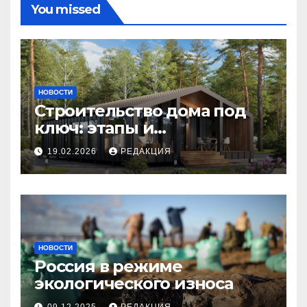
You missed
НОВОСТИ
Строительство дома под
ключ: этапы и
планирование бюджета
19.02.2026
РЕДАКЦИЯ
НОВОСТИ
Россия в режиме
экологического износа