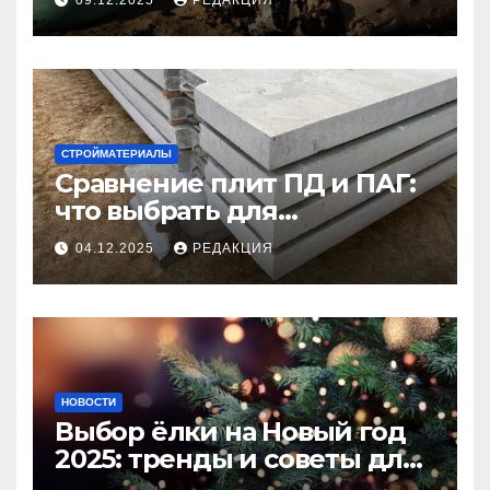
09.12.2025
РЕДАКЦИЯ
СТРОЙМАТЕРИАЛЫ
Сравнение плит ПД и ПАГ:
что выбрать для
долговечного и прочного
04.12.2025
РЕДАКЦИЯ
покрытия
НОВОСТИ
Выбор ёлки на Новый год
2025: тренды и советы для
идеального праздника