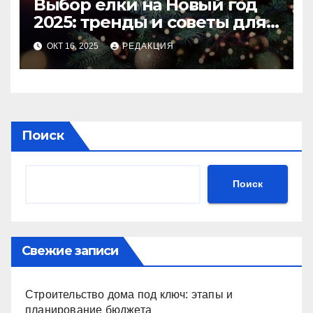
Выбор ёлки на Новый год
2025: тренды и советы для
идеального праздника
ОКТ 16, 2025
РЕДАКЦИЯ
Поиск
Поиск
Свежие записи
Строительство дома под ключ: этапы и
планирование бюджета