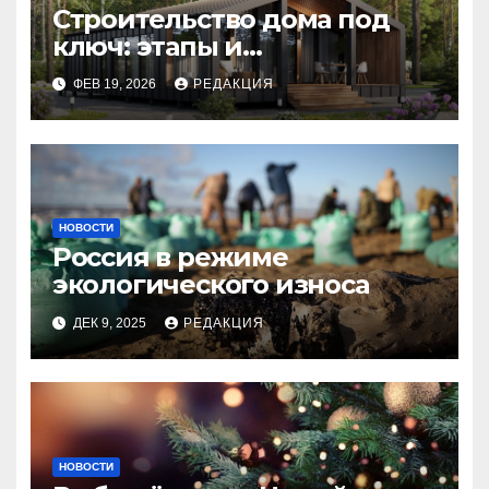
Строительство дома под
ключ: этапы и
планирование бюджета
ФЕВ 19, 2026
РЕДАКЦИЯ
НОВОСТИ
Россия в режиме
экологического износа
ДЕК 9, 2025
РЕДАКЦИЯ
НОВОСТИ