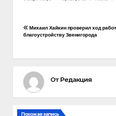
Навигация
Михаил Хайкин проверил ход работ
благоустройству Звенигорода
по
записям
От
Редакция
Похожая запись