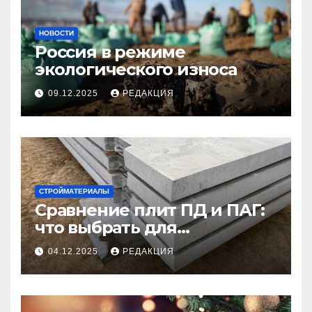
НОВОСТИ
Россия в режиме
экологического износа
09.12.2025
РЕДАКЦИЯ
СТРОЙМАТЕРИАЛЫ
Сравнение плит ПД и ПАГ:
что выбрать для
долговечного и прочного
04.12.2025
РЕДАКЦИЯ
покрытия