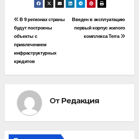
Навигация
В 9 регионах страны
Введен в эксплуатацию
будут построены
первый корпус жилого
по
объекты с
комплекса Terra
записям
привлечением
инфраструктурных
кредитов
От
Редакция