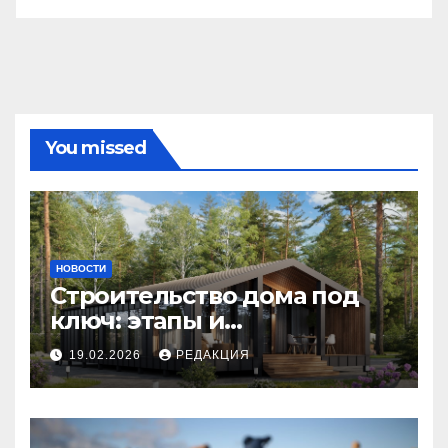
You missed
НОВОСТИ
Строительство дома под
ключ: этапы и
планирование бюджета
19.02.2026
РЕДАКЦИЯ