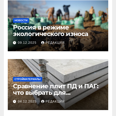
НОВОСТИ
Россия в режиме
экологического износа
09.12.2025
РЕДАКЦИЯ
СТРОЙМАТЕРИАЛЫ
Сравнение плит ПД и ПАГ:
что выбрать для
долговечного и прочного
04.12.2025
РЕДАКЦИЯ
покрытия