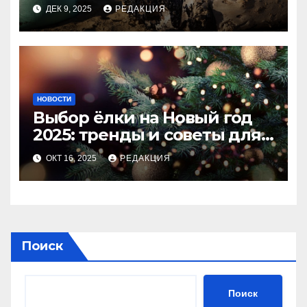
ДЕК 9, 2025
РЕДАКЦИЯ
НОВОСТИ
Выбор ёлки на Новый год
2025: тренды и советы для
идеального праздника
ОКТ 16, 2025
РЕДАКЦИЯ
Поиск
Поиск