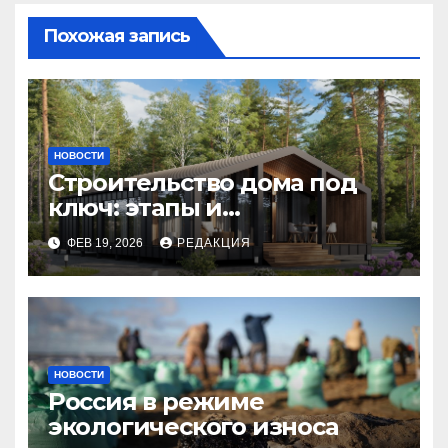
Похожая запись
НОВОСТИ
Строительство дома под
ключ: этапы и
планирование бюджета
ФЕВ 19, 2026
РЕДАКЦИЯ
НОВОСТИ
Россия в режиме
экологического износа