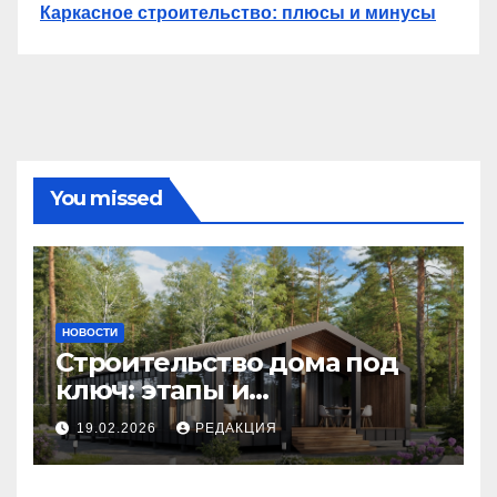
Каркасное строительство: плюсы и минусы
You missed
НОВОСТИ
Строительство дома под
ключ: этапы и
планирование бюджета
19.02.2026
РЕДАКЦИЯ