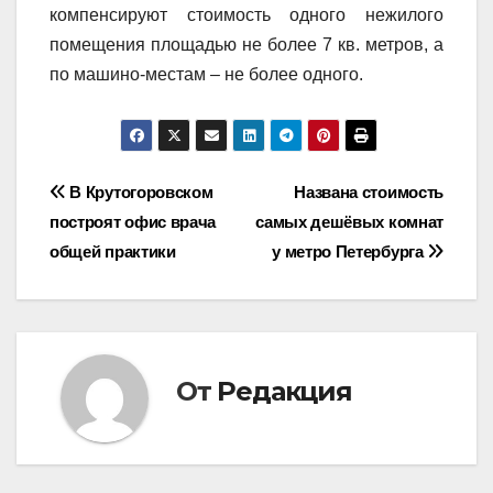
компенсируют стоимость одного нежилого
помещения площадью не более 7 кв. метров, а
по машино-местам – не более одного.
Навигация
В Крутогоровском
Названа стоимость
построят офис врача
самых дешёвых комнат
по
общей практики
у метро Петербурга
записям
От
Редакция