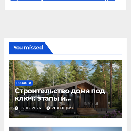
You missed
НОВОСТИ
Строительство дома под
ключ: этапы и
планирование бюджета
19.02.2026
РЕДАКЦИЯ