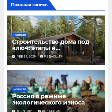
Похожая запись
НОВОСТИ
Строительство дома под
ключ: этапы и
планирование бюджета
ФЕВ 19, 2026
РЕДАКЦИЯ
НОВОСТИ
Россия в режиме
экологического износа
ДЕК 9, 2025
РЕДАКЦИЯ