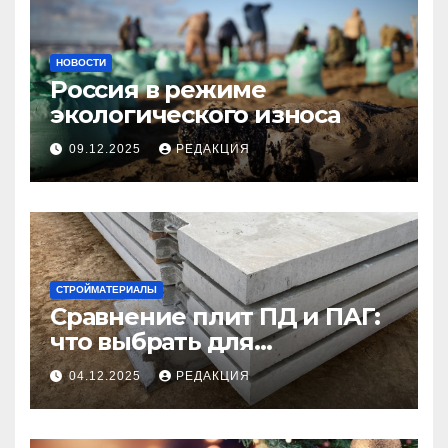
НОВОСТИ
Россия в режиме
экологического износа
09.12.2025
РЕДАКЦИЯ
СТРОЙМАТЕРИАЛЫ
Сравнение плит ПД и ПАГ:
что выбрать для
долговечного и прочного
04.12.2025
РЕДАКЦИЯ
покрытия