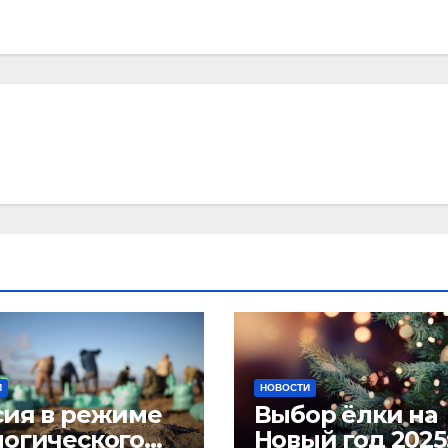
И
НОВОСТИ
сия в режиме
Выбор ёлки на
логического
Новый год 2025