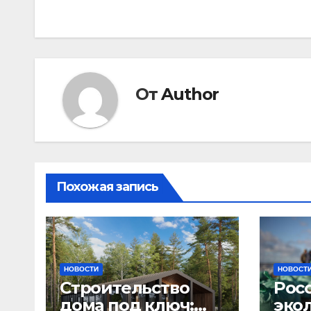
по
записям
От
Author
Похожая запись
НОВОСТИ
НОВОСТ
Строительство
Рос
дома под ключ:
эко