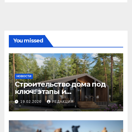
You missed
НОВОСТИ
Строительство дома под
ключ: этапы и
планирование бюджета
19.02.2026
РЕДАКЦИЯ