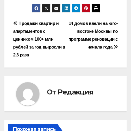
Навигация
Продажи квартир и
14 домов ввели на юго-
апартаментов с
востоке Москвы по
по
ценником 100+ млн
программе реновации с
записям
рублей за год выросли в
начала года
2,3 раза
От
Редакция
Похожая запись