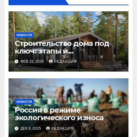
НОВОСТИ
Строительство дома под
ключ: этапы и
планирование бюджета
ФЕВ 19, 2026
РЕДАКЦИЯ
НОВОСТИ
Россия в режиме
экологического износа
ДЕК 9, 2025
РЕДАКЦИЯ