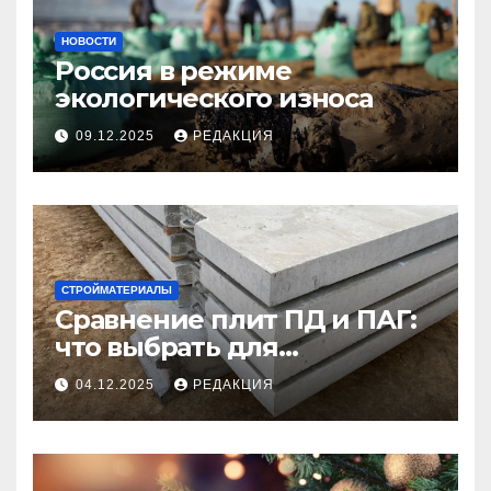
НОВОСТИ
Россия в режиме
экологического износа
09.12.2025
РЕДАКЦИЯ
СТРОЙМАТЕРИАЛЫ
Сравнение плит ПД и ПАГ:
что выбрать для
долговечного и прочного
04.12.2025
РЕДАКЦИЯ
покрытия