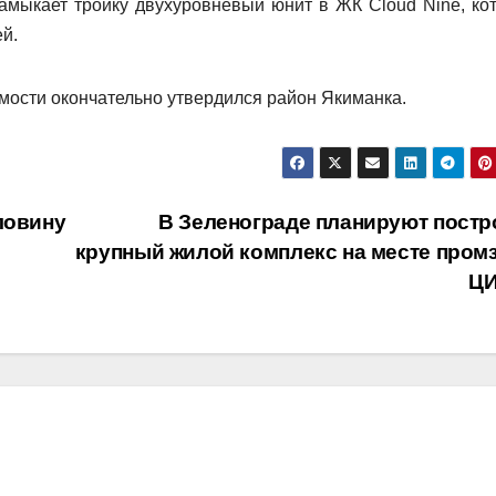
амыкает тройку двухуровневый юнит в ЖК Cloud Nine, ко
й.
имости окончательно утвердился район Якиманка.
ловину
В Зеленограде планируют постр
крупный жилой комплекс на месте пром
Ц