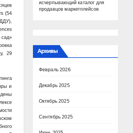
исчерпывающий каталог для
сяцев
продавцов маркетплейсов
s (54
ДДУ),
ences
 сад»
ровка
Архивы
у, 29
Февраль 2026
тинга
Декабрь 2025
иры и
едены
Октябрь 2025
лексе
мости
Сентябрь 2025
вском
бного
Июнь 2025