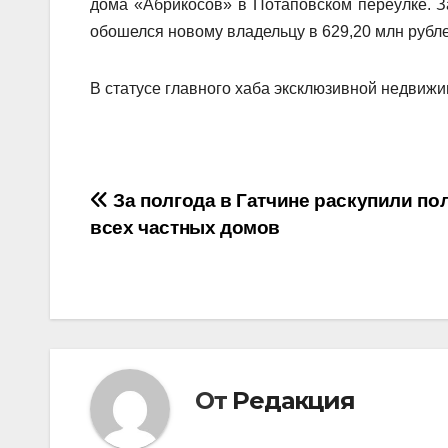
дома «Абрикосов» в Потаповском переулке. З
обошелся новому владельцу в 629,20 млн рубле
В статусе главного хаба эксклюзивной недвиж
Навигация
За полгода в Гатчине раскупили по
всех частных домов
по
записям
От
Редакция