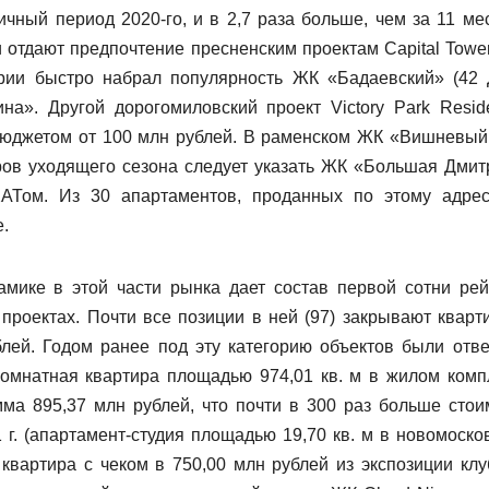
ичный период 2020-го, и в 2,7 раза больше, чем за 11 ме
 отдают предпочтение пресненским проектам Capital Tower
ории быстро набрал популярность ЖК «Бадаевский» (42 
на». Другой дорогомиловский проект Victory Park Resid
бюджетом от 100 млн рублей. В раменском ЖК «Вишневый
ров уходящего сезона следует указать ЖК «Большая Дмит
ХАТом. Из 30 апартаментов, проданных по этому адрес
.
мике в этой части рынка дает состав первой сотни рей
проектах. Почти все позиции в ней (97) закрывают кварт
ей. Годом ранее под эту категорию объектов были отв
комнатная квартира площадью 974,01 кв. м в жилом комп
мма 895,37 млн рублей, что почти в 300 раз больше стои
 г. (апартамент-студия площадью 19,70 кв. м в новомоско
квартира с чеком в 750,00 млн рублей из экспозиции клу