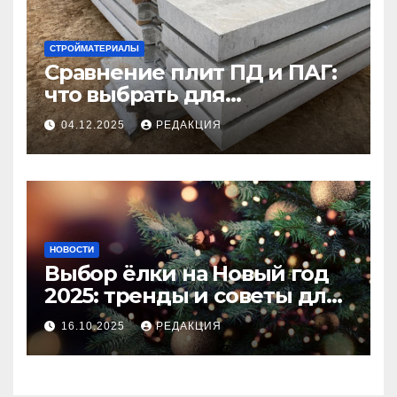
СТРОЙМАТЕРИАЛЫ
Сравнение плит ПД и ПАГ:
что выбрать для
долговечного и прочного
04.12.2025
РЕДАКЦИЯ
покрытия
НОВОСТИ
Выбор ёлки на Новый год
2025: тренды и советы для
идеального праздника
16.10.2025
РЕДАКЦИЯ