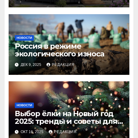
НОВОСТИ
Россия в режиме
экологического износа
ДЕК 9, 2025
РЕДАКЦИЯ
НОВОСТИ
Выбор ёлки на Новый год
2025: тренды и советы для
идеального праздника
ОКТ 16, 2025
РЕДАКЦИЯ