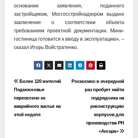
основании заявления, поданного
застройщиком, Мосгосстройнадзором выдано
заключение о соответствии объекта
требованиям проектной документации. Мини-
гостиница готовится к вводу в эксплуатацию», –
сказал Игорь Войстратенко.
Навигация
Более 120 жителей
Роскосмос в очередной
Подмосковья
раз пробует найти
по
переселено из
подрядчика на
записям
аварийного жилья на
реконструкцию
этой неделе
корпусов для
производства РН
«Ангара»