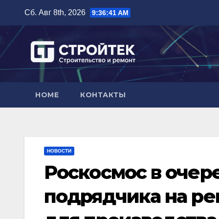
Перейти
Сб. Авг 8th, 2026
9:36:42 AM
к
содержимому
HOME
КОНТАКТЫ
НОВОСТИ
Роскосмос в очер
подрядчика на ре