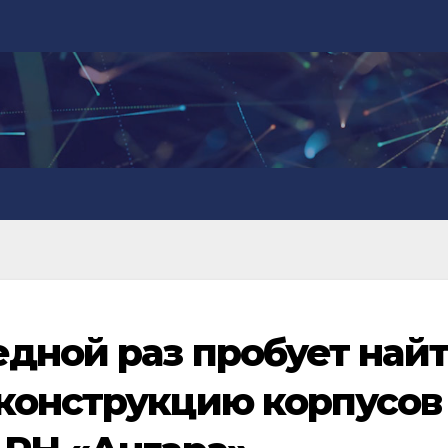
едной раз пробует най
конструкцию корпусов