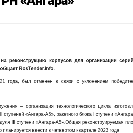
 РН «Ангара»
на реконструкцию корпусов для организации сери
общает RosTender.info.
21 года, был отменен в связи с уклонением победите
ружения – организация технологического цикла изготовл
I ступеней «Ангара-А5», ракетного блока I ступени «Ангара
одуля III ступени «Ангара-А5».Общая реконструируемая пл
ию планируется ввести в четвертом квартале 2023 года.