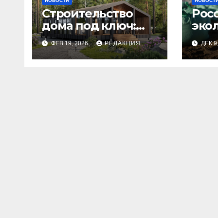
НОВОСТИ
НОВОСТ
Строительство
Рос
дома под ключ:
эко
этапы и
изн
ФЕВ 19, 2026
РЕДАКЦИЯ
ДЕК 9
планирование
бюджета