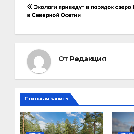
Навигация
Экологи приведут в порядок озеро 
в Северной Осетии
по
записям
От
Редакция
Похожая запись