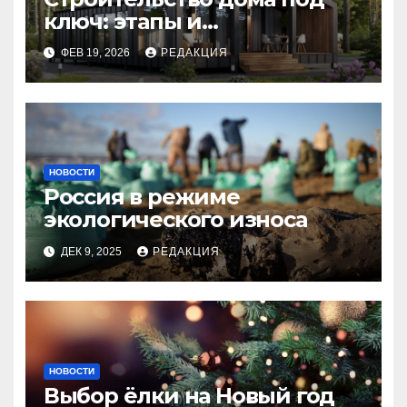
ключ: этапы и
планирование бюджета
ФЕВ 19, 2026
РЕДАКЦИЯ
НОВОСТИ
Россия в режиме
экологического износа
ДЕК 9, 2025
РЕДАКЦИЯ
НОВОСТИ
Выбор ёлки на Новый год