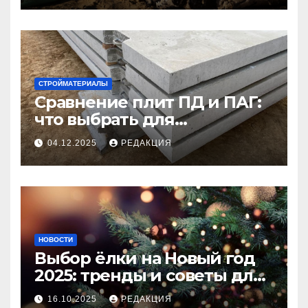
СТРОЙМАТЕРИАЛЫ
Сравнение плит ПД и ПАГ:
что выбрать для
долговечного и прочного
04.12.2025
РЕДАКЦИЯ
покрытия
НОВОСТИ
Выбор ёлки на Новый год
2025: тренды и советы для
идеального праздника
16.10.2025
РЕДАКЦИЯ