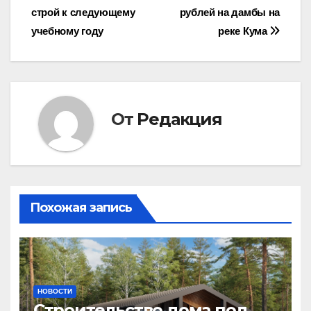
по
строй к следующему
рублей на дамбы на
записям
учебному году
реке Кума
От
Редакция
Похожая запись
НОВОСТИ
Строительство дома под