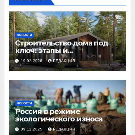
НОВОСТИ
Строительство дома под
ключ: этапы и
планирование бюджета
19.02.2026
РЕДАКЦИЯ
НОВОСТИ
Россия в режиме
экологического износа
09.12.2025
РЕДАКЦИЯ