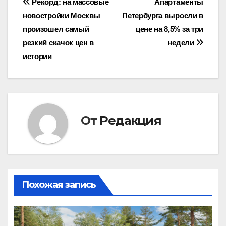
Навигация
Рекорд: на массовые
Апартаменты
новостройки Москвы
Петербурга выросли в
по
произошел самый
цене на 8,5% за три
записям
резкий скачок цен в
недели
истории
От
Редакция
Похожая запись