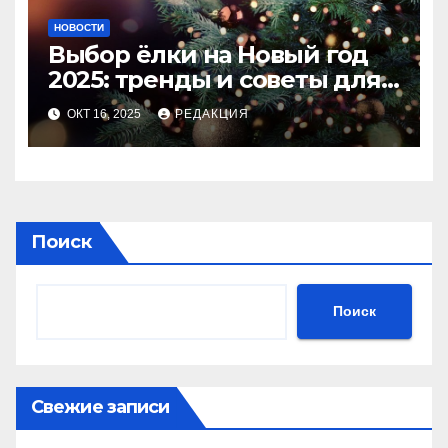
НОВОСТИ
Выбор ёлки на Новый год
2025: тренды и советы для
идеального праздника
ОКТ 16, 2025
РЕДАКЦИЯ
Поиск
Поиск
Свежие записи