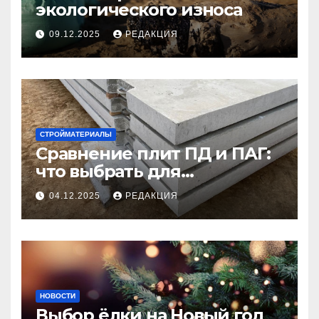
экологического износа
09.12.2025
РЕДАКЦИЯ
СТРОЙМАТЕРИАЛЫ
Сравнение плит ПД и ПАГ:
что выбрать для
долговечного и прочного
04.12.2025
РЕДАКЦИЯ
покрытия
НОВОСТИ
Выбор ёлки на Новый год