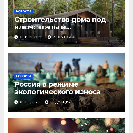
НОВОСТИ
Строительство дома под
ключ: этапы и
планирование бюджета
ФЕВ 19, 2026
РЕДАКЦИЯ
НОВОСТИ
Россия в режиме
экологического износа
ДЕК 9, 2025
РЕДАКЦИЯ