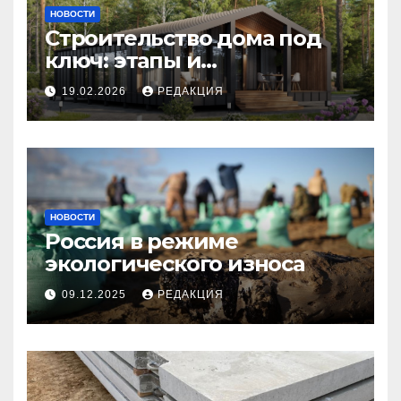
НОВОСТИ
Строительство дома под
ключ: этапы и
планирование бюджета
19.02.2026
РЕДАКЦИЯ
НОВОСТИ
Россия в режиме
экологического износа
09.12.2025
РЕДАКЦИЯ