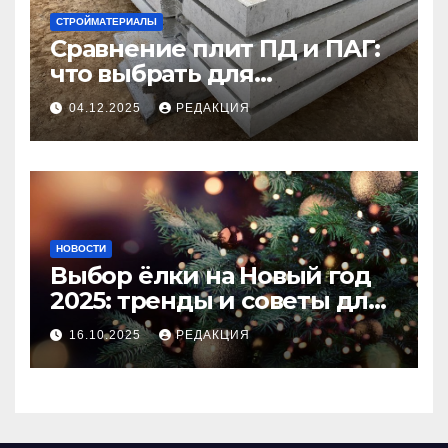
СТРОЙМАТЕРИАЛЫ
Сравнение плит ПД и ПАГ:
что выбрать для
долговечного и прочного
04.12.2025
РЕДАКЦИЯ
покрытия
НОВОСТИ
Выбор ёлки на Новый год
2025: тренды и советы для
идеального праздника
16.10.2025
РЕДАКЦИЯ