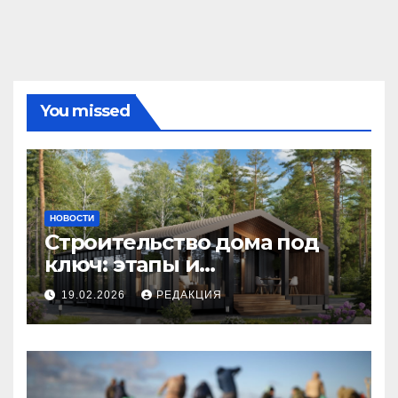
You missed
НОВОСТИ
Строительство дома под
ключ: этапы и
планирование бюджета
19.02.2026
РЕДАКЦИЯ