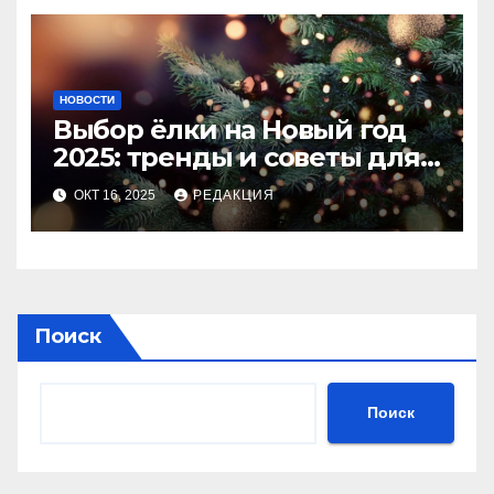
НОВОСТИ
Выбор ёлки на Новый год
2025: тренды и советы для
идеального праздника
ОКТ 16, 2025
РЕДАКЦИЯ
Поиск
Поиск