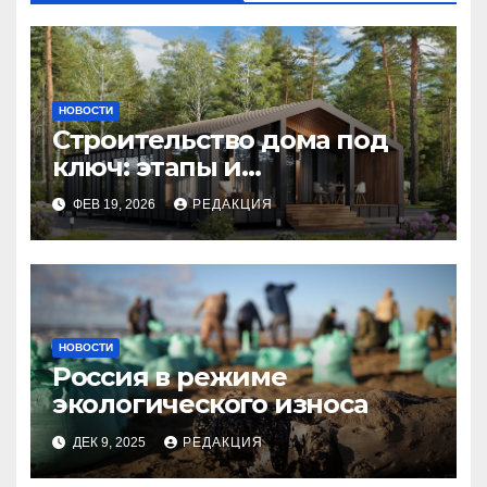
НОВОСТИ
Строительство дома под
ключ: этапы и
планирование бюджета
ФЕВ 19, 2026
РЕДАКЦИЯ
НОВОСТИ
Россия в режиме
экологического износа
ДЕК 9, 2025
РЕДАКЦИЯ