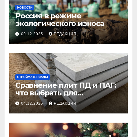
НОВОСТИ
Россия в режиме
экологического износа
09.12.2025
РЕДАКЦИЯ
СТРОЙМАТЕРИАЛЫ
Сравнение плит ПД и ПАГ:
что выбрать для
долговечного и прочного
04.12.2025
РЕДАКЦИЯ
покрытия