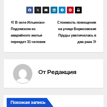
Навигация
В селе Ильинско-
Стоимость помещения
Подомском из
на улице Борисовские
по
аварийного жилья
Пруды увеличилась в
записям
переедет 31 человек
два раза
От
Редакция
Похожая запись