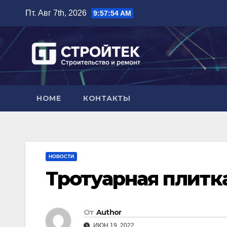
Перейти
Пт. Авг 7th, 2026
9:57:55 AM
к
содержимому
HOME
КОНТАКТЫ
НОВОСТИ
Тротуарная плитк
От
Author
ИЮН 19, 2022