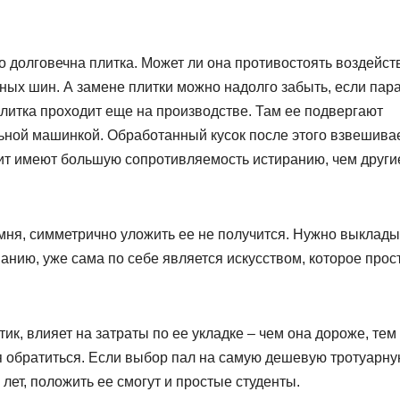
ко долговечна плитка. Может ли она противостоять воздейс
ных шин. А замене плитки можно надолго забыть, если пар
плитка проходит еще на производстве. Там ее подвергают
ной машинкой. Обработанный кусок после этого взвешивае
нит имеют большую сопротивляемость истиранию, чем други
мня, симметрично уложить ее не получится. Нужно выклад
ванию, уже сама по себе является искусством, которое прос
ик, влияет на затраты по ее укладке – чем она дороже, тем 
 обратиться. Если выбор пал на самую дешевую тротуарн
 лет, положить ее смогут и простые студенты.