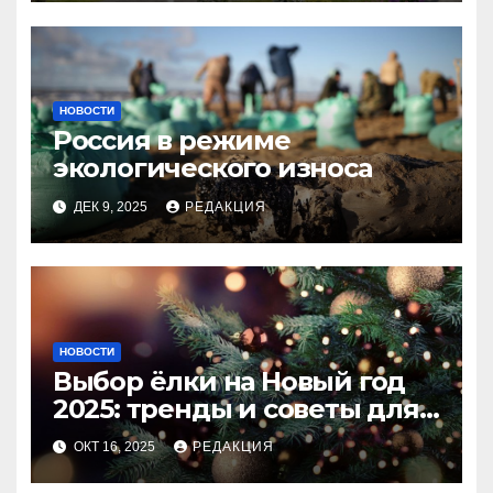
НОВОСТИ
Россия в режиме
экологического износа
ДЕК 9, 2025
РЕДАКЦИЯ
НОВОСТИ
Выбор ёлки на Новый год
2025: тренды и советы для
идеального праздника
ОКТ 16, 2025
РЕДАКЦИЯ