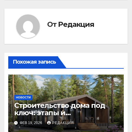
От
Редакция
Похожая запись
НОВОСТИ
Строительство дома под
ключ: этапы и
планирование бюджета
ФЕВ 19, 2026
РЕДАКЦИЯ