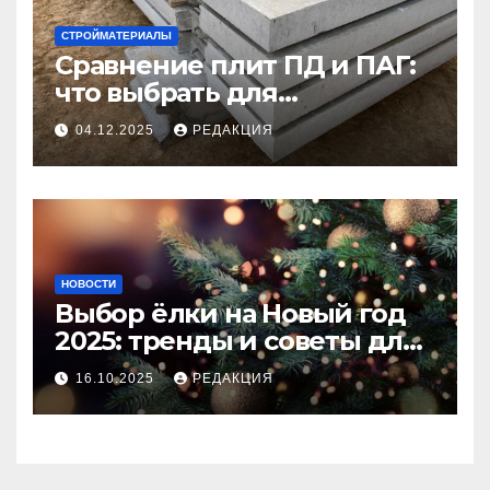
СТРОЙМАТЕРИАЛЫ
Сравнение плит ПД и ПАГ:
что выбрать для
долговечного и прочного
04.12.2025
РЕДАКЦИЯ
покрытия
НОВОСТИ
Выбор ёлки на Новый год
2025: тренды и советы для
идеального праздника
16.10.2025
РЕДАКЦИЯ