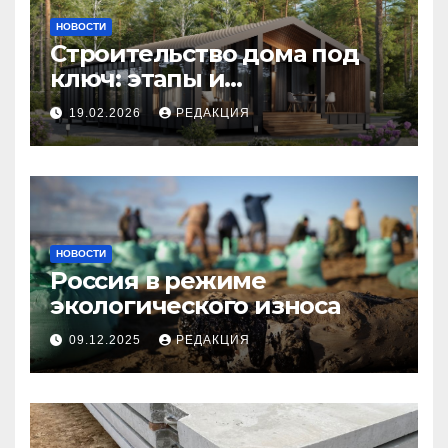
НОВОСТИ
Строительство дома под
ключ: этапы и
планирование бюджета
19.02.2026
РЕДАКЦИЯ
НОВОСТИ
Россия в режиме
экологического износа
09.12.2025
РЕДАКЦИЯ