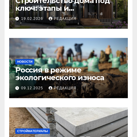
Строительство дома под
ключ: этапы и
планирование бюджета
19.02.2026
РЕДАКЦИЯ
НОВОСТИ
Россия в режиме
экологического износа
09.12.2025
РЕДАКЦИЯ
СТРОЙМАТЕРИАЛЫ