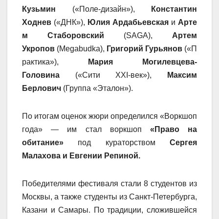
Кузьмин
(«Поле-дизайн»),
Константин
Ходнев
(«ДНК»),
Юлия
Ардабьевская
и
Арте
м Стаборовский
(
SAGA
),
Артем
Укропов
(
Megabudka
),
Григорий
Гурьянов
(«П
рактика»),
Мария Могилевцева-
Головина
(«Сити
XXI
-век»),
Максим
Берлович
(Группа «Эталон»).
По итогам оценок жюри определился «Воркшоп
года» — им стал
воркшоп
«Право на
обитание»
под кураторством
Сергея
Малахова и Евгении Репиной.
Победителями фестиваля стали 8 студентов из
Москвы, а также студенты из Санкт-Петербурга,
Казани и Самары. По традиции, сложившейся