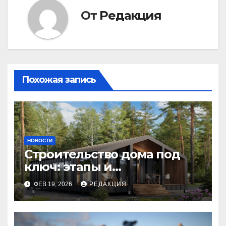
От
Редакция
Похожая запись
НОВОСТИ
Строительство дома под
ключ: этапы и
планирование бюджета
ФЕВ 19, 2026
РЕДАКЦИЯ