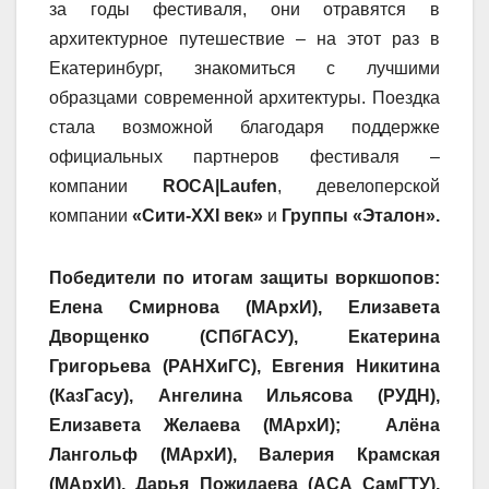
за годы фестиваля, они отравятся в
архитектурное путешествие – на этот раз в
Екатеринбург, знакомиться с лучшими
образцами современной архитектуры. Поездка
стала возможной благодаря поддержке
официальных партнеров фестиваля –
компании
ROCA
|
Laufen
, девелоперской
компании
«Сити-
XXI
век»
и
Группы «Эталон».
Победители по итогам защиты воркшопов:
Елена Смирнова (МАрхИ), Елизавета
Дворщенко (СПбГАСУ), Екатерина
Григорьева (РАНХиГС), Евгения Никитина
(КазГасу), Ангелина Ильясова (РУДН),
Елизавета Желаева (МАрхИ); Алёна
Лангольф (МАрхИ), Валерия Крамская
(МАрхИ), Дарья Пожидаева (АСА СамГТУ),