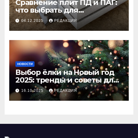
Сравнение плит ПД и ПАГ:
что выбрать для
долговечного и прочного
04.12.2025
РЕДАКЦИЯ
покрытия
НОВОСТИ
Выбор ёлки на Новый год
2025: тренды и советы для
идеального праздника
16.10.2025
РЕДАКЦИЯ