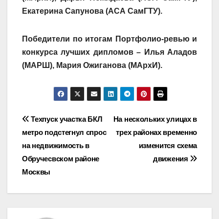
Екатерина Сапунова (АСА СамГТУ).
Победители по итогам Портфолио-ревью и
конкурса лучших дипломов – Илья Аладов
(МАРШ), Мария Ожиганова (МАрхИ).
Навигация
Техпуск участка БКЛ
На нескольких улицах в
метро подстегнул спрос
трех районах временно
по
на недвижимость в
изменится схема
записям
Обручесвском районе
движения
Москвы