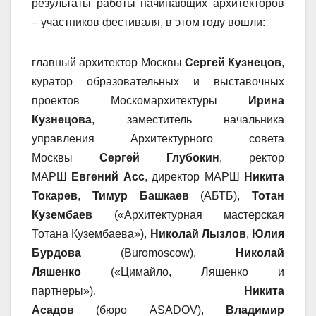
результаты работы начинающих архитекторов
– участников фестиваля, в этом году вошли:
главный архитектор Москвы
Сергей Кузнецов
,
куратор образовательных и выставочных
проектов Москомархитектуры
Ирина
Кузнецова
,
заместитель начальника
управления Архитектурного совета
Москвы
Сергей Глубокин
, ректор
МАРШ
Евгений
Асс
, директор МАРШ
Никита
Токарев
,
Тимур Башкаев
(АБТБ),
Тотан
Кузембаев
(«Архитектурная мастерская
Тотана Кузембаева»),
Николай Лызлов
,
Юлия
Бурдова
(
Buromoscow
),
Николай
Ляшенко
(«Цимайло, Ляшенко и
партнеры»),
Никита
Асадов
(бюро
ASADOV
),
Владимир