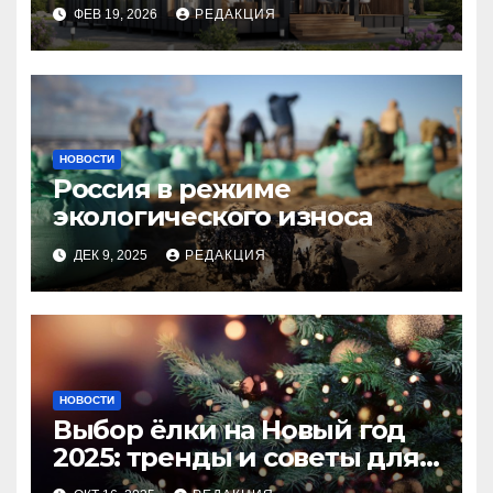
планирование бюджета
ФЕВ 19, 2026
РЕДАКЦИЯ
НОВОСТИ
Россия в режиме
экологического износа
ДЕК 9, 2025
РЕДАКЦИЯ
НОВОСТИ
Выбор ёлки на Новый год
2025: тренды и советы для
идеального праздника