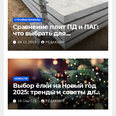
СТРОЙМАТЕРИАЛЫ
Сравнение плит ПД и ПАГ:
что выбрать для
долговечного и прочного
04.12.2025
РЕДАКЦИЯ
покрытия
НОВОСТИ
Выбор ёлки на Новый год
2025: тренды и советы для
идеального праздника
16.10.2025
РЕДАКЦИЯ