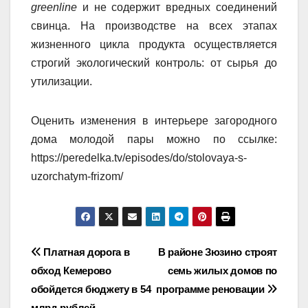
greenline
и не содержит вредных соединений
свинца. На производстве на всех этапах
жизненного цикла продукта осуществляется
строгий экологический контроль: от сырья до
утилизации.
Оценить изменения в интерьере загородного
дома молодой пары можно по ссылке:
https://peredelka.tv/episodes/do/stolovaya-s-
uzorchatym-frizom/
Навигация
Платная дорога в
В районе Зюзино строят
обход Кемерово
семь жилых домов по
по
обойдется бюджету в 54
программе реновации
млрд рублей