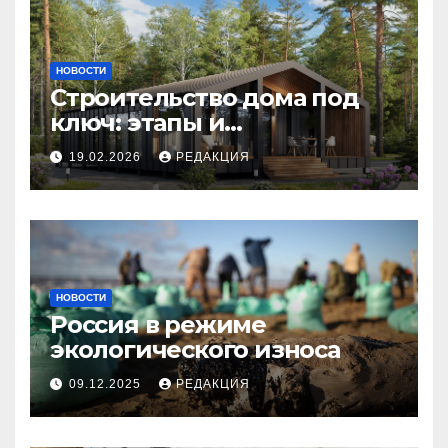
НОВОСТИ
Строительство дома под
ключ: этапы и
планирование бюджета
19.02.2026
РЕДАКЦИЯ
НОВОСТИ
Россия в режиме
экологического износа
09.12.2025
РЕДАКЦИЯ