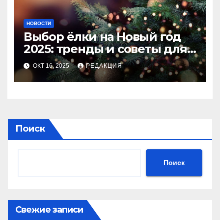
НОВОСТИ
Выбор ёлки на Новый год
2025: тренды и советы для
идеального праздника
ОКТ 16, 2025
РЕДАКЦИЯ
Поиск
Поиск
Свежие записи