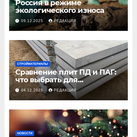
Россия в режиме
экологического износа
09.12.2025
РЕДАКЦИЯ
СТРОЙМАТЕРИАЛЫ
Сравнение плит ПД и ПАГ:
что выбрать для
долговечного и прочного
04.12.2025
РЕДАКЦИЯ
покрытия
НОВОСТИ