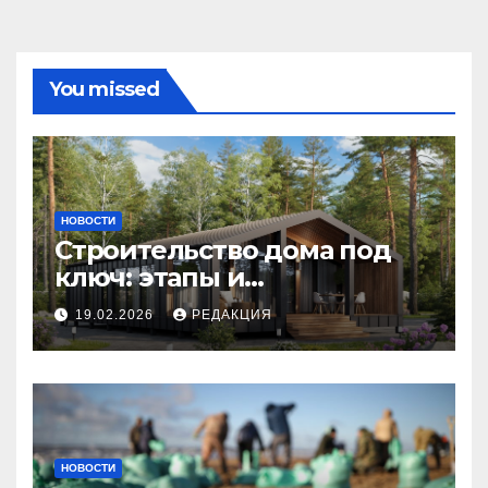
You missed
НОВОСТИ
Строительство дома под
ключ: этапы и
планирование бюджета
19.02.2026
РЕДАКЦИЯ
НОВОСТИ