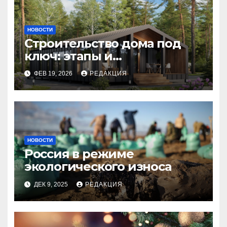
НОВОСТИ
Строительство дома под
ключ: этапы и
планирование бюджета
ФЕВ 19, 2026
РЕДАКЦИЯ
НОВОСТИ
Россия в режиме
экологического износа
ДЕК 9, 2025
РЕДАКЦИЯ