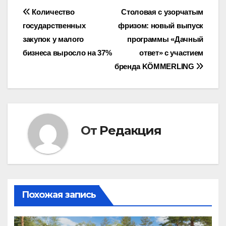
Навигация
Количество
Столовая с узорчатым
государственных
фризом: новый выпуск
по
закупок у малого
программы «Дачный
записям
бизнеса выросло на 37%
ответ» с участием
бренда KÖMMERLING
От
Редакция
Похожая запись