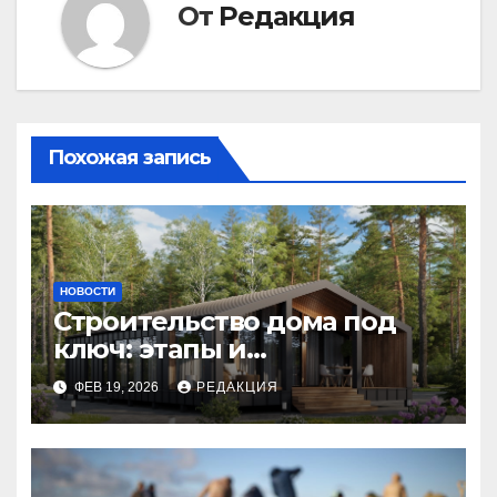
От
Редакция
Похожая запись
НОВОСТИ
Строительство дома под
ключ: этапы и
планирование бюджета
ФЕВ 19, 2026
РЕДАКЦИЯ