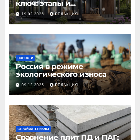
ключ: этапы и
планирование бюджета
19.02.2026
РЕДАКЦИЯ
НОВОСТИ
Россия в режиме
экологического износа
09.12.2025
РЕДАКЦИЯ
СТРОЙМАТЕРИАЛЫ
Сравнение плит ПД и ПАГ: