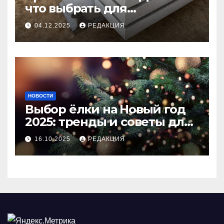
что выбрать для
долговечного и прочного
04.12.2025
РЕДАКЦИЯ
покрытия
НОВОСТИ
Выбор ёлки на Новый год
2025: тренды и советы для
идеального праздника
16.10.2025
РЕДАКЦИЯ