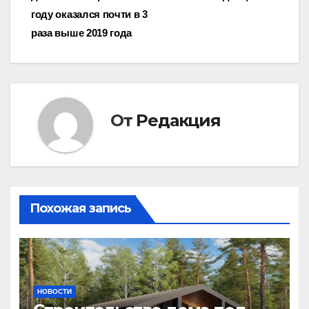
записям
году оказался почти в 3
раза выше 2019 года
От
Редакция
Похожая запись
НОВОСТИ