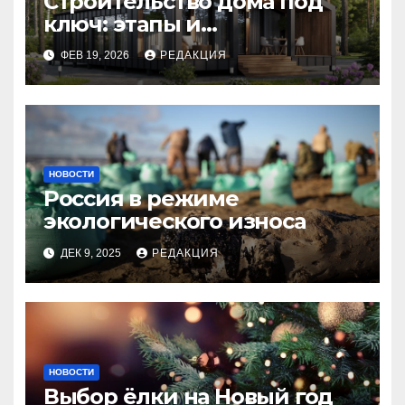
Строительство дома под
ключ: этапы и
планирование бюджета
ФЕВ 19, 2026
РЕДАКЦИЯ
НОВОСТИ
Россия в режиме
экологического износа
ДЕК 9, 2025
РЕДАКЦИЯ
НОВОСТИ
Выбор ёлки на Новый год