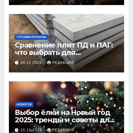
СТРОЙМАТЕРИАЛЫ
Сравнение плит ПД и ПАГ:
что выбрать для
долговечного и прочного
04.12.2025
РЕДАКЦИЯ
покрытия
НОВОСТИ
Выбор ёлки на Новый год
2025: тренды и советы для
идеального праздника
16.10.2025
РЕДАКЦИЯ