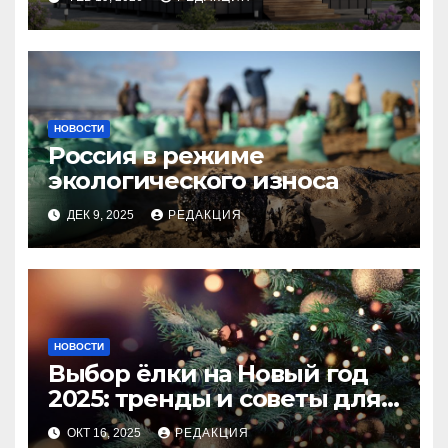
НОВОСТИ
Россия в режиме
экологического износа
ДЕК 9, 2025
РЕДАКЦИЯ
НОВОСТИ
Выбор ёлки на Новый год
2025: тренды и советы для
идеального праздника
ОКТ 16, 2025
РЕДАКЦИЯ