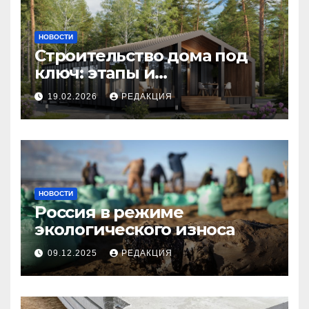
НОВОСТИ
Строительство дома под
ключ: этапы и
планирование бюджета
19.02.2026
РЕДАКЦИЯ
НОВОСТИ
Россия в режиме
экологического износа
09.12.2025
РЕДАКЦИЯ