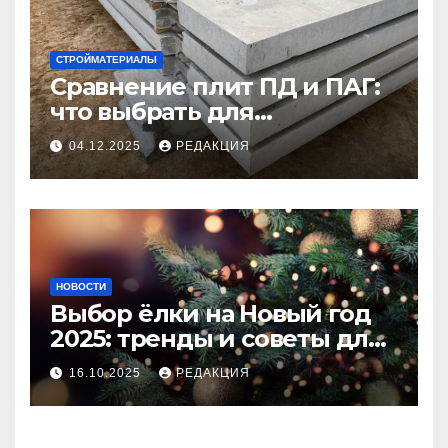
СТРОЙМАТЕРИАЛЫ
Сравнение плит ПД и ПАГ:
что выбрать для
долговечного и прочного
04.12.2025
РЕДАКЦИЯ
покрытия
НОВОСТИ
Выбор ёлки на Новый год
2025: тренды и советы для
идеального праздника
16.10.2025
РЕДАКЦИЯ