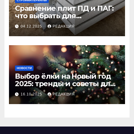
СТРОЙМАТЕРИАЛЫ
Сравнение плит ПД и ПАГ:
что выбрать для
долговечного и прочного
04.12.2025
РЕДАКЦИЯ
покрытия
НОВОСТИ
Выбор ёлки на Новый год
2025: тренды и советы для
идеального праздника
16.10.2025
РЕДАКЦИЯ