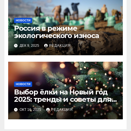
НОВОСТИ
Россия в режиме
экологического износа
ДЕК 9, 2025
РЕДАКЦИЯ
НОВОСТИ
Выбор ёлки на Новый год
2025: тренды и советы для
идеального праздника
ОКТ 16, 2025
РЕДАКЦИЯ