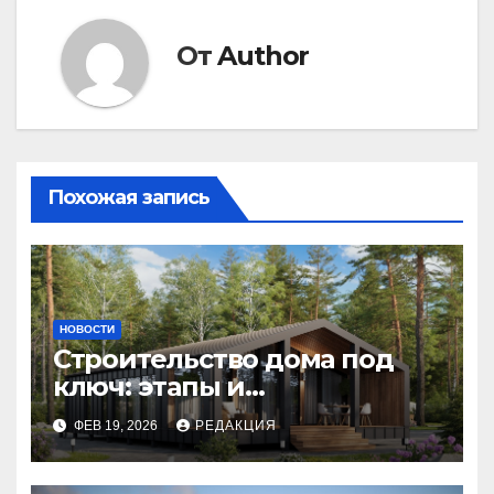
От
Author
Похожая запись
НОВОСТИ
Строительство дома под
ключ: этапы и
планирование бюджета
ФЕВ 19, 2026
РЕДАКЦИЯ