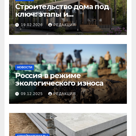
Строительство дома под
ключ: этапы и
планирование бюджета
19.02.2026
РЕДАКЦИЯ
НОВОСТИ
Россия в режиме
экологического износа
09.12.2025
РЕДАКЦИЯ