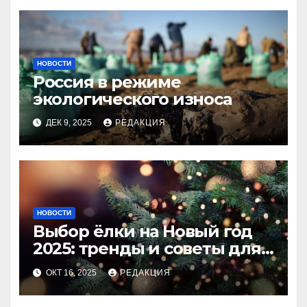
НОВОСТИ
Россия в режиме
экологического износа
ДЕК 9, 2025
РЕДАКЦИЯ
НОВОСТИ
Выбор ёлки на Новый год
2025: тренды и советы для
идеального праздника
ОКТ 16, 2025
РЕДАКЦИЯ