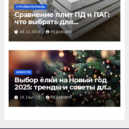
СТРОЙМАТЕРИАЛЫ
Сравнение плит ПД и ПАГ:
что выбрать для
долговечного и прочного
04.12.2025
РЕДАКЦИЯ
покрытия
НОВОСТИ
Выбор ёлки на Новый год
2025: тренды и советы для
идеального праздника
16.10.2025
РЕДАКЦИЯ