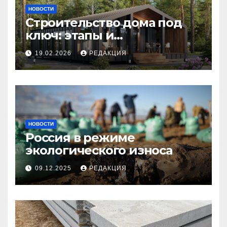
НОВОСТИ
Строительство дома под
ключ: этапы и
планирование бюджета
19.02.2026
РЕДАКЦИЯ
НОВОСТИ
Россия в режиме
экологического износа
09.12.2025
РЕДАКЦИЯ