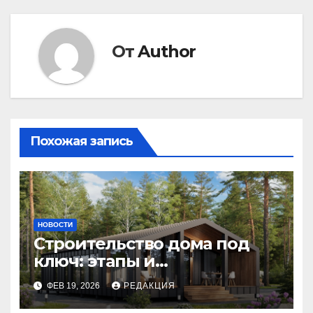
От
Author
Похожая запись
НОВОСТИ
Строительство дома под
ключ: этапы и
планирование бюджета
ФЕВ 19, 2026
РЕДАКЦИЯ