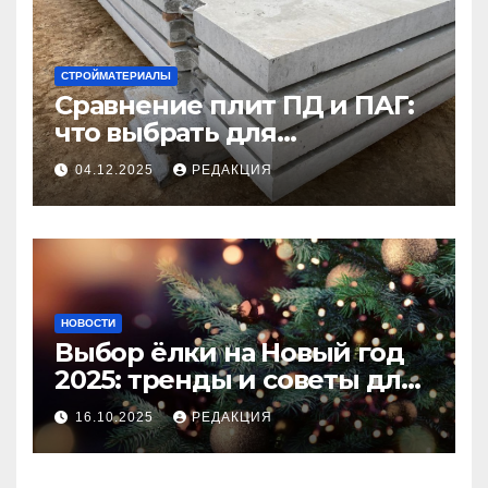
СТРОЙМАТЕРИАЛЫ
Сравнение плит ПД и ПАГ:
что выбрать для
долговечного и прочного
04.12.2025
РЕДАКЦИЯ
покрытия
НОВОСТИ
Выбор ёлки на Новый год
2025: тренды и советы для
идеального праздника
16.10.2025
РЕДАКЦИЯ