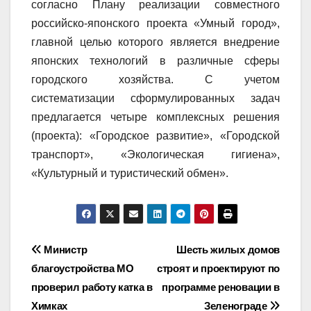
согласно Плану реализации совместного
российско-японского проекта «Умный город»,
главной целью которого является внедрение
японских технологий в различные сферы
городского хозяйства. С учетом
систематизации сформулированных задач
предлагается четыре комплексных решения
(проекта): «Городское развитие», «Городской
транспорт», «Экологическая гигиена»,
«Культурный и туристический обмен».
Навигация
Министр
Шесть жилых домов
благоустройства МО
строят и проектируют по
по
проверил работу катка в
программе реновации в
записям
Химках
Зеленограде