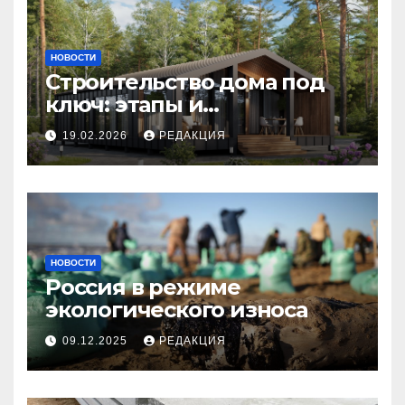
НОВОСТИ
Строительство дома под
ключ: этапы и
планирование бюджета
19.02.2026
РЕДАКЦИЯ
НОВОСТИ
Россия в режиме
экологического износа
09.12.2025
РЕДАКЦИЯ