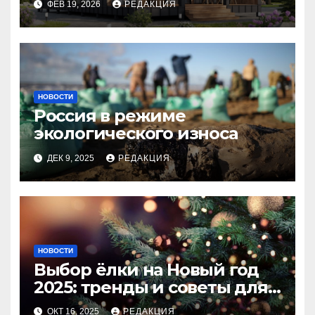
ФЕВ 19, 2026
РЕДАКЦИЯ
НОВОСТИ
Россия в режиме
экологического износа
ДЕК 9, 2025
РЕДАКЦИЯ
НОВОСТИ
Выбор ёлки на Новый год
2025: тренды и советы для
идеального праздника
ОКТ 16, 2025
РЕДАКЦИЯ