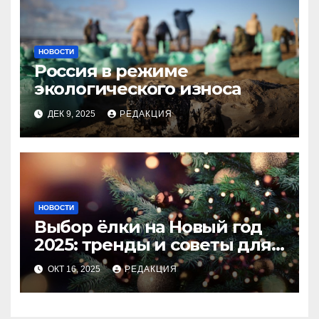
НОВОСТИ
Россия в режиме
экологического износа
ДЕК 9, 2025
РЕДАКЦИЯ
НОВОСТИ
Выбор ёлки на Новый год
2025: тренды и советы для
идеального праздника
ОКТ 16, 2025
РЕДАКЦИЯ