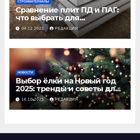
СТРОЙМАТЕРИАЛЫ
Сравнение плит ПД и ПАГ:
что выбрать для
долговечного и прочного
04.12.2025
РЕДАКЦИЯ
покрытия
НОВОСТИ
Выбор ёлки на Новый год
2025: тренды и советы для
идеального праздника
16.10.2025
РЕДАКЦИЯ