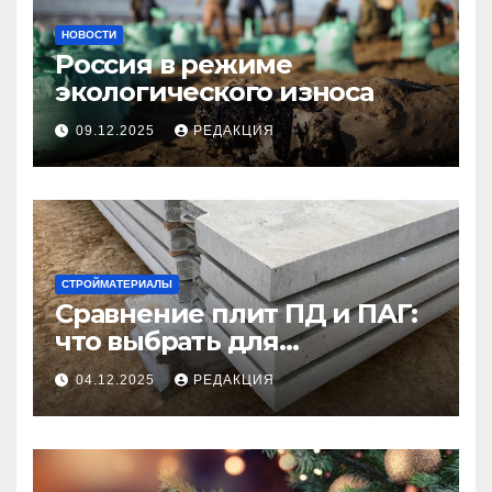
НОВОСТИ
Россия в режиме
экологического износа
09.12.2025
РЕДАКЦИЯ
СТРОЙМАТЕРИАЛЫ
Сравнение плит ПД и ПАГ:
что выбрать для
долговечного и прочного
04.12.2025
РЕДАКЦИЯ
покрытия