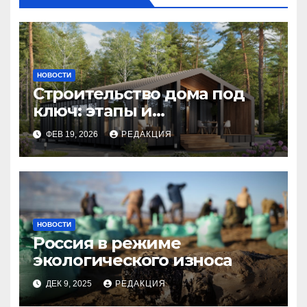
НОВОСТИ
Строительство дома под
ключ: этапы и
планирование бюджета
ФЕВ 19, 2026
РЕДАКЦИЯ
НОВОСТИ
Россия в режиме
экологического износа
ДЕК 9, 2025
РЕДАКЦИЯ