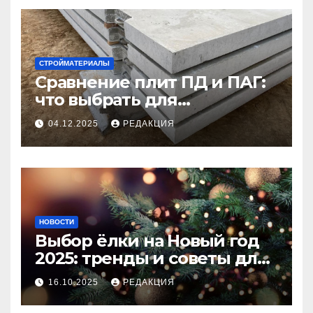
СТРОЙМАТЕРИАЛЫ
Сравнение плит ПД и ПАГ:
что выбрать для
долговечного и прочного
04.12.2025
РЕДАКЦИЯ
покрытия
НОВОСТИ
Выбор ёлки на Новый год
2025: тренды и советы для
идеального праздника
16.10.2025
РЕДАКЦИЯ