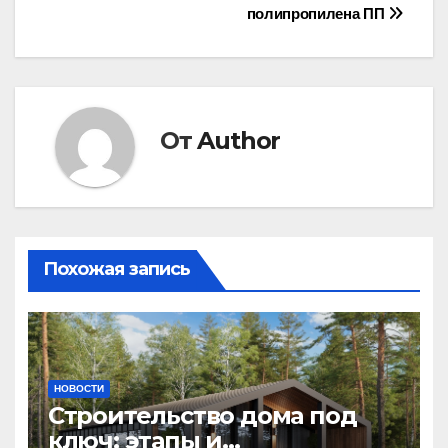
полипропилена ПП
по
записям
От
Author
Похожая запись
НОВОСТИ
Строительство дома под
ключ: этапы и