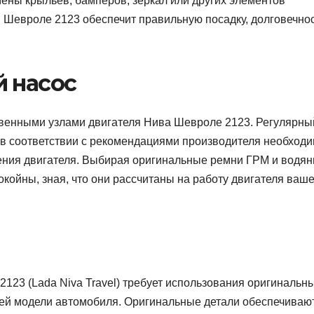
мены крыльев, бамперов, зеркал или других элементов
 Шевроле 2123 обеспечит правильную посадку, долговечнос
й насос
твенными узлами двигателя Нива Шевроле 2123. Регулярны
 в соответствии с рекомендациями производителя необход
ния двигателя. Выбирая оригинальные ремни ГРМ и водя
койны, зная, что они рассчитаны на работу двигателя ваше
23 (Lada Niva Travel) требует использования оригинальн
шей модели автомобиля. Оригинальные детали обеспечиваю