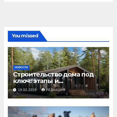
You missed
НОВОСТИ
Строительство дома под
ключ: этапы и
планирование бюджета
19.02.2026
РЕДАКЦИЯ