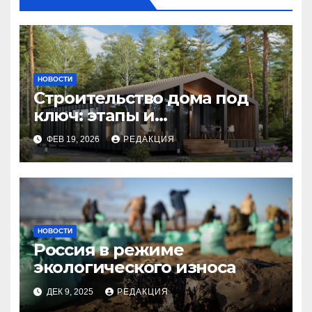
НОВОСТИ
Строительство дома под
ключ: этапы и
планирование бюджета
ФЕВ 19, 2026
РЕДАКЦИЯ
НОВОСТИ
Россия в режиме
экологического износа
ДЕК 9, 2025
РЕДАКЦИЯ