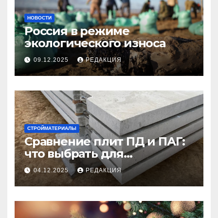
НОВОСТИ
Россия в режиме
экологического износа
09.12.2025
РЕДАКЦИЯ
СТРОЙМАТЕРИАЛЫ
Сравнение плит ПД и ПАГ:
что выбрать для
долговечного и прочного
04.12.2025
РЕДАКЦИЯ
покрытия