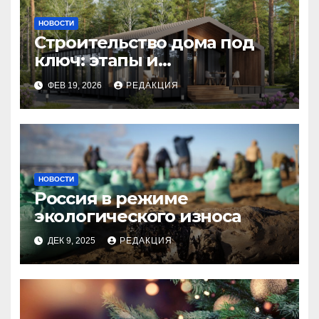
НОВОСТИ
Строительство дома под
ключ: этапы и
планирование бюджета
ФЕВ 19, 2026
РЕДАКЦИЯ
НОВОСТИ
Россия в режиме
экологического износа
ДЕК 9, 2025
РЕДАКЦИЯ