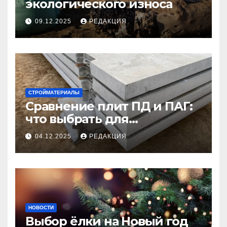
экологического износа
09.12.2025
РЕДАКЦИЯ
СТРОЙМАТЕРИАЛЫ
Сравнение плит ПД и ПАГ:
что выбрать для
долговечного и прочного
04.12.2025
РЕДАКЦИЯ
покрытия
НОВОСТИ
Выбор ёлки на Новый год