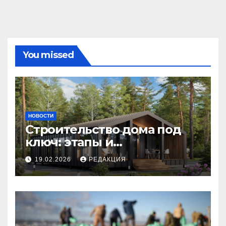
You missed
НОВОСТИ
Строительство дома под
ключ: этапы и
планирование бюджета
19.02.2026
РЕДАКЦИЯ