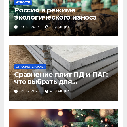
НОВОСТИ
Россия в режиме
экологического износа
09.12.2025
РЕДАКЦИЯ
СТРОЙМАТЕРИАЛЫ
Сравнение плит ПД и ПАГ:
что выбрать для
долговечного и прочного
04.12.2025
РЕДАКЦИЯ
покрытия