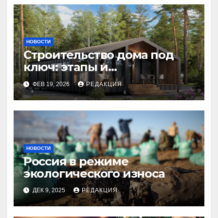
НОВОСТИ
Строительство дома под
ключ: этапы и
планирование бюджета
ФЕВ 19, 2026
РЕДАКЦИЯ
НОВОСТИ
Россия в режиме
экологического износа
ДЕК 9, 2025
РЕДАКЦИЯ