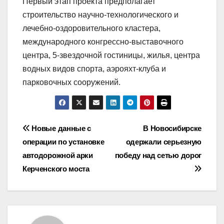
Первый этап проекта предполагает
строительство научно-технологического и
лечебно-оздоровительного кластера,
международного конгрессно-выставочного
центра, 5-звездочной гостиницы, жилья, центра
водных видов спорта, аэрояхт-клуба и
парковочных сооружений.
Навигация
Новые данные с
В Новосибирске
операции по установке
одержали серьезную
по
автодорожной арки
победу над сетью дорог
записям
Керченского моста