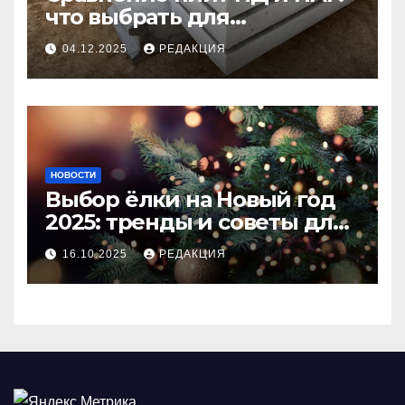
что выбрать для
долговечного и прочного
04.12.2025
РЕДАКЦИЯ
покрытия
НОВОСТИ
Выбор ёлки на Новый год
2025: тренды и советы для
идеального праздника
16.10.2025
РЕДАКЦИЯ