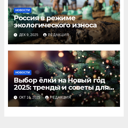
НОВОСТИ
Россия в режиме
экологического износа
ДЕК 9, 2025
РЕДАКЦИЯ
НОВОСТИ
Выбор ёлки на Новый год
2025: тренды и советы для
идеального праздника
ОКТ 16, 2025
РЕДАКЦИЯ