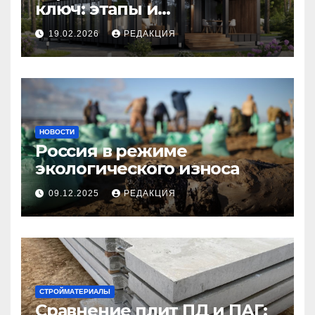
ключ: этапы и
планирование бюджета
19.02.2026
РЕДАКЦИЯ
НОВОСТИ
Россия в режиме
экологического износа
09.12.2025
РЕДАКЦИЯ
СТРОЙМАТЕРИАЛЫ
Сравнение плит ПД и ПАГ: