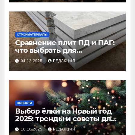
СТРОЙМАТЕРИАЛЫ
Сравнение плит ПД и ПАГ:
что выбрать для
долговечного и прочного
04.12.2025
РЕДАКЦИЯ
покрытия
НОВОСТИ
Выбор ёлки на Новый год
2025: тренды и советы для
идеального праздника
16.10.2025
РЕДАКЦИЯ