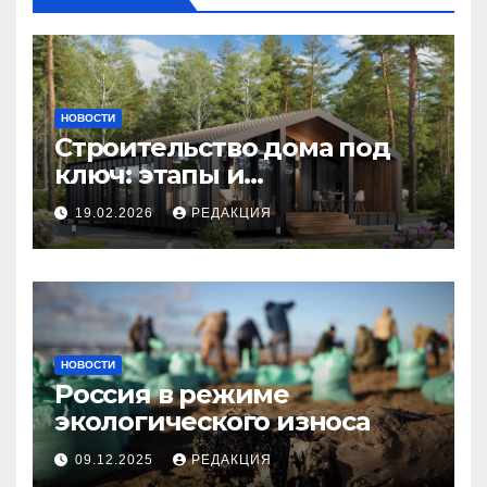
НОВОСТИ
Строительство дома под
ключ: этапы и
планирование бюджета
19.02.2026
РЕДАКЦИЯ
НОВОСТИ
Россия в режиме
экологического износа
09.12.2025
РЕДАКЦИЯ