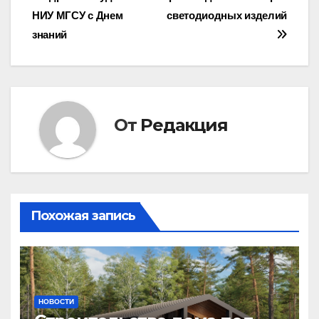
по
НИУ МГСУ с Днем
светодиодных изделий
записям
знаний
От
Редакция
Похожая запись
НОВОСТИ