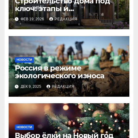
Строительство дома под
ключ: этапы и
планирование бюджета
ФЕВ 19, 2026
РЕДАКЦИЯ
НОВОСТИ
Россия в режиме
экологического износа
ДЕК 9, 2025
РЕДАКЦИЯ
НОВОСТИ
Выбор ёлки на Новый год