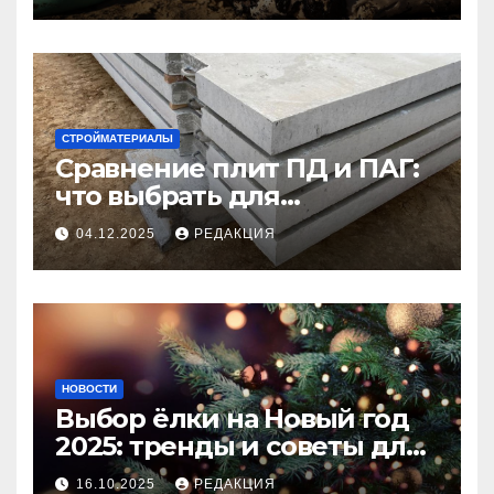
СТРОЙМАТЕРИАЛЫ
Сравнение плит ПД и ПАГ:
что выбрать для
долговечного и прочного
04.12.2025
РЕДАКЦИЯ
покрытия
НОВОСТИ
Выбор ёлки на Новый год
2025: тренды и советы для
идеального праздника
16.10.2025
РЕДАКЦИЯ